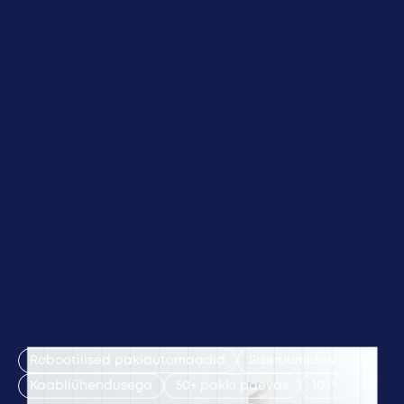
Robootilised pakiautomaadid
Siseruumides
Kaabliühendusega
50+ pakki päevas
10,1''