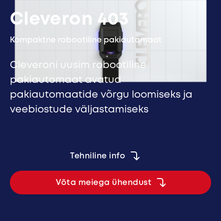
Cleveron 403
Kompaktne robootiline pakiautomaat
Cleveroni uusim robootiline
pakiautomaat avatud
pakiautomaatide võrgu loomiseks ja
veebiostude väljastamiseks
Tehniline info
Võta meiega ühendust