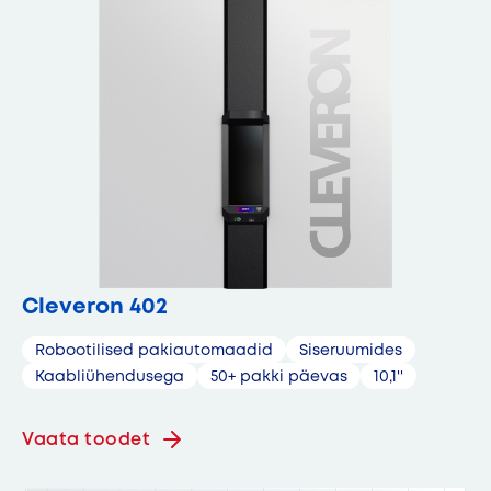
Cleveron 402
Robootilised pakiautomaadid
Siseruumides
Kaabliühendusega
50+ pakki päevas
10,1''
Vaata toodet