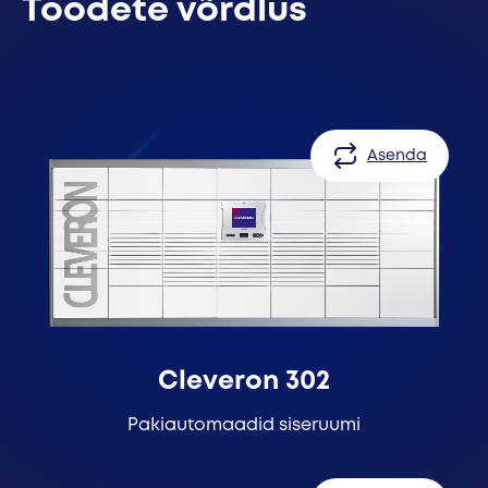
Toodete võrdlus
Asenda
Cleveron 302
Pakiautomaadid siseruumi