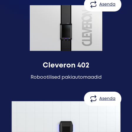
Asenda
Cleveron 402
Robootilised pakiautomaadid
Asenda