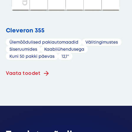
Cleveron 355
Ülemõõdulised pakiautomaadid
Välitingimustes
Siseruumides
Kaabliühendusega
Kuni 50 pakki päevas
12,1''
Vaata toodet