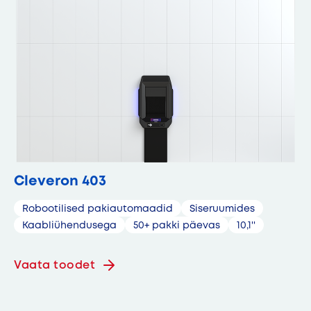
Cleveron 403
Robootilised pakiautomaadid
Siseruumides
Kaabliühendusega
50+ pakki päevas
10,1''
Vaata toodet