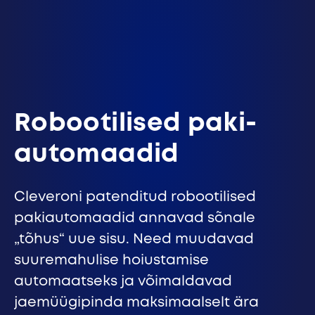
Robootilised pakiautomaadid
Cleveron 402
Robootilised pakiautomaadid
Cleveron 403
Privaatpostitus: Cleveron 301
Terviklahendus veebio
Robootilised paki­
Pakiautomaadid siseruumi
automaadid
s
Cleveron 302
Cleveroni patenditud robootilised
S
Privaatpostitus: Cleveron 351
pakiautomaadid annavad sõnale
v
Ülemõõdulised pakiautomaadid
„tõhus“ uue sisu. Need muudavad
p
Privaatpostitus: Cleveron 352
suuremahulise hoiustamise
p
automaatseks ja võimaldavad
i
Privaatpostitus: Cleveron 354
jaemüügipinda maksimaalselt ära
a