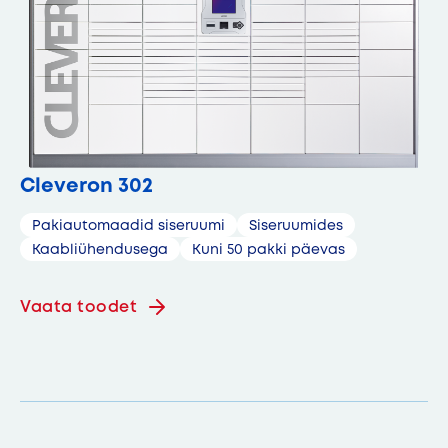
Cleveron 302
Pakiautomaadid siseruumi
Siseruumides
Kaabliühendusega
Kuni 50 pakki päevas
Vaata toodet