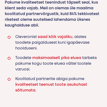
Pakume kvaliteetset teenindust täpselt seal, kus
klient seda vajab. Meil on olemas üle maailma
koolitatud partnervõrgustik, kuid 84% tekkivatest
riketest oleme suutelised lahendama üksnes
kaughalduse abil.
Cleveronist
saad kõik vajaliku
, alates
toodete paigaldusest kuni igapäevase
hoolduseni.
Toodete
maksimaalselt pika eluea
tarbeks
pakume kogu toote eluea vältel tootele
varuosi.
Koolitatud partnerite abiga pakume
kvaliteetset teenust toote asukohast
sõltumata
.