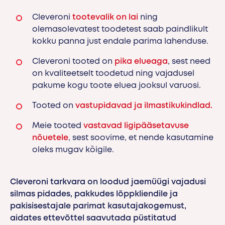
Cleveroni
tootevalik on lai
ning
olemasolevatest toodetest saab paindlikult
kokku panna just endale parima lahenduse.
Cleveroni tooted on
pika elueaga
, sest need
on kvaliteetselt toodetud ning vajadusel
pakume kogu toote eluea jooksul varuosi.
Tooted on
vastupidavad ja ilmastikukindlad.
Meie tooted
vastavad ligipääsetavuse
nõuetele
, sest soovime, et nende kasutamine
oleks mugav kõigile.
Cleveroni tarkvara on loodud jaemüügi vajadusi
silmas pidades, pakkudes lõppkliendile ja
pakisisestajale parimat kasutajakogemust,
aidates ettevõttel saavutada püstitatud