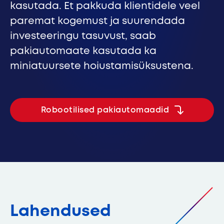
kasutada. Et pakkuda klientidele veel
e
Ülemõõdulised pakiautomaadid
Cleveron 355
paremat kogemust ja suurendada
k
investeeringu tasuvust, saab
k
pakiautomaate kasutada ka
le
miniatuursete hoiustamisüksustena.
p
Robootilised paki­automaadid
Lahendused