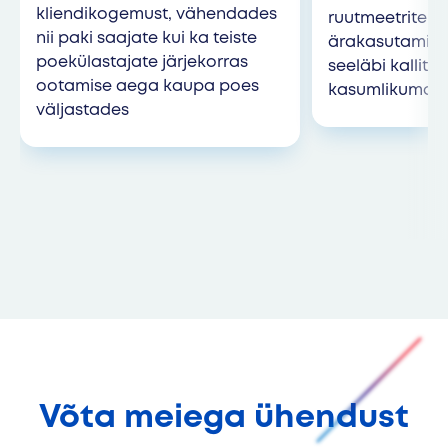
kliendikogemust, vähendades
ruutmeetrite 
nii paki saajate kui ka teiste
ärakasutamine
poekülastajate järjekorras
seeläbi kallit
ootamise aega kaupa poes
kasumlikumat 
väljastades
Võta meiega ühendust