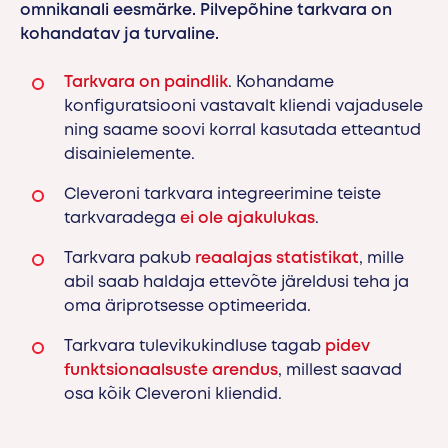
omnikanali eesmärke. Pilvepõhine tarkvara on
kohandatav ja turvaline.
Tarkvara on paindlik
. Kohandame
konfiguratsiooni vastavalt kliendi vajadusele
ning saame soovi korral kasutada etteantud
disainielemente.
Cleveroni tarkvara integreerimine teiste
tarkvaradega
ei ole ajakulukas
.
Tarkvara pakub
reaalajas statistikat
, mille
abil saab haldaja ettevõte järeldusi teha ja
oma äriprotsesse optimeerida.
Tarkvara tulevikukindluse tagab
pidev
funktsionaalsuste arendus
, millest saavad
osa kõik Cleveroni kliendid.