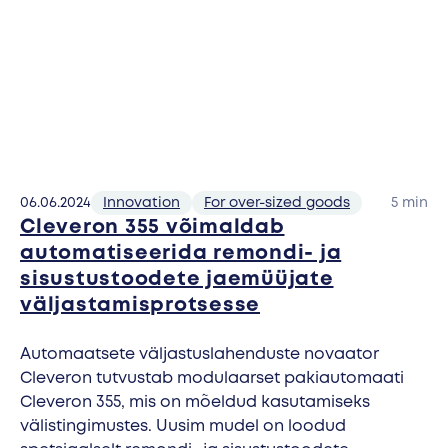
06.06.2024
Innovation
For over-sized goods
5 min
Cleveron 355 võimaldab
automatiseerida remondi- ja
sisustustoodete jaemüüjate
väljastamisprotsesse
Automaatsete väljastuslahenduste novaator
Cleveron tutvustab modulaarset pakiautomaati
Cleveron 355, mis on mõeldud kasutamiseks
välistingimustes. Uusim mudel on loodud