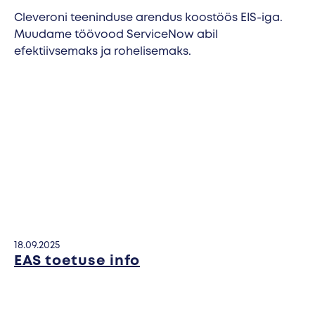
Ülemõõdulised pakiautomaadid
Cleveroni teeninduse arendus koostöös EIS-iga.
Cleveron 355
Muudame töövood ServiceNow abil
efektiivsemaks ja rohelisemaks.
18.09.2025
EAS toetuse info