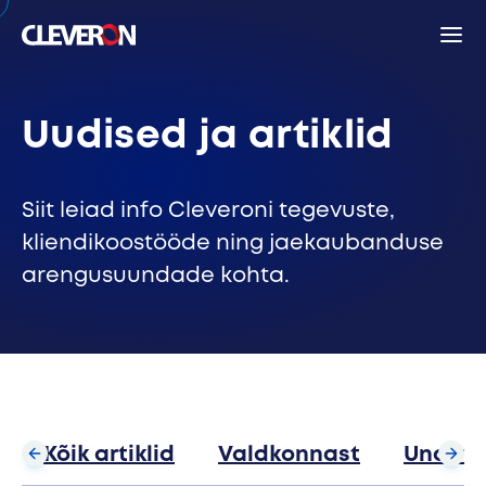
Back
Uudised ja artiklid
Otsing
Siit leiad info Cleveroni tegevuste,
kliendikoostööde ning jaekaubanduse
arengusuundade kohta.
Otsi
Populaarsed otsingusõnad
Robootilise pakiautomaadid
Karjäär
Edasimüüjad
Uudised
Investorile
Cleveron
Kõik artiklid
Valdkonnast
Uncate
Tooted