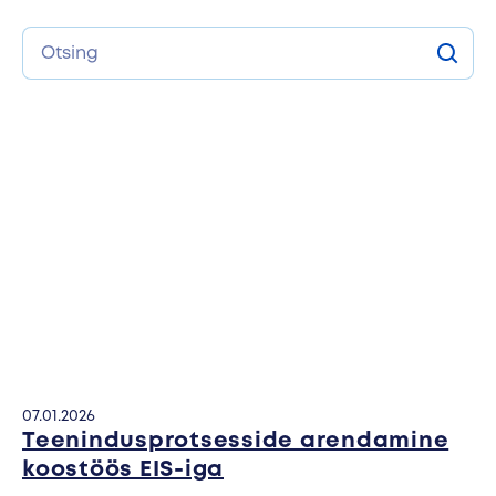
Robootilised pakiautomaadid
Otsing
Cleveron 402
Otsi
Robootilised pakiautomaadid
Cleveron 403
Privaatpostitus: Cleveron 301
Pakiautomaadid siseruumi
Cleveron 302
Privaatpostitus: Cleveron 351
Ülemõõdulised pakiautomaadid
Privaatpostitus: Cleveron 352
07.01.2026
Teenindusprotsesside arendamine
Privaatpostitus: Cleveron 354
koostöös EIS-iga