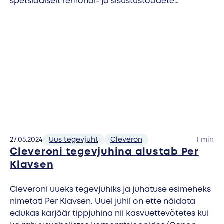
spetsiaalselt remondi- ja sisustustoodete
jaemüüjatele, sobides eriti suurte esemete
automaatseks väljastamiseks.
27.05.2024
Uus tegevjuht
Cleveron
1 min
Cleveroni tegevjuhina alustab Per
Klavsen
Cleveroni uueks tegevjuhiks ja juhatuse esimeheks
nimetati Per Klavsen. Uuel juhil on ette näidata
edukas karjäär tippjuhina nii kasvuettevõtetes kui