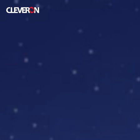
Back
Búsqueda
Términos de búsqueda más frecuentes
Taquillas inteligentes de paquetería
Socios
Noticias
Relaciones con inversionistas
Cleveron
Productos