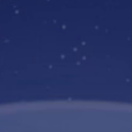
Taquillas inteligentes de paquetería
Cleveron 403
Taquillas inteligentes de paquetería
Cleveron 402
Casilleros para paquetes de gran tamaño
Cleveron 355
Privado: Cleveron 354
Casilleros para paquetes de gran tamaño
Privado: Cleveron 352
Privado: Cleveron 351
Taquillas de paquetería para interiores
Cleveron 302