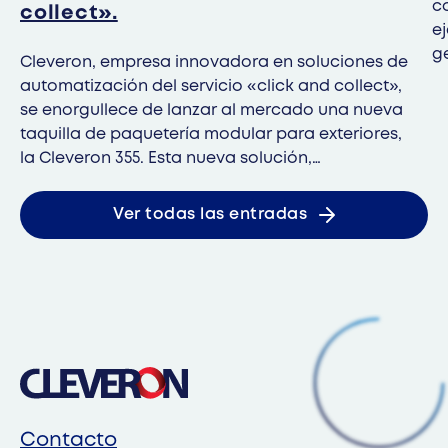
c
collect».
e
g
Cleveron, empresa innovadora en soluciones de
t
automatización del servicio «click and collect»,
m
se enorgullece de lanzar al mercado una nueva
P
taquilla de paquetería modular para exteriores,
la Cleveron 355. Esta nueva solución,
especialmente diseñada para minoristas de
muebles para el hogar y de bricolaje, permite la
Ver todas las entradas
entrega automatizada de artículos de gran
tamaño.
Contacto