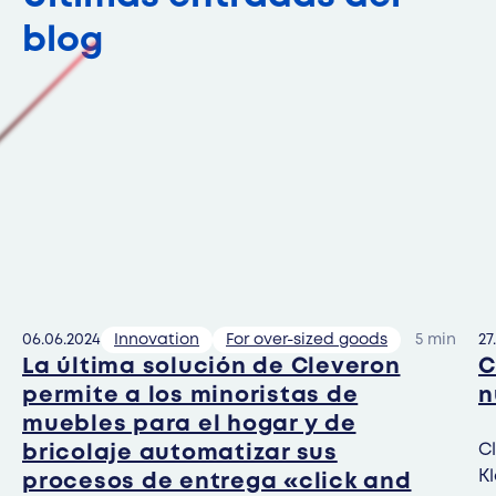
blog
06.06.2024
Innovation
For over-sized goods
5 min
27
La última solución de Cleveron
C
permite a los minoristas de
n
muebles para el hogar y de
C
bricolaje automatizar sus
K
procesos de entrega «click and