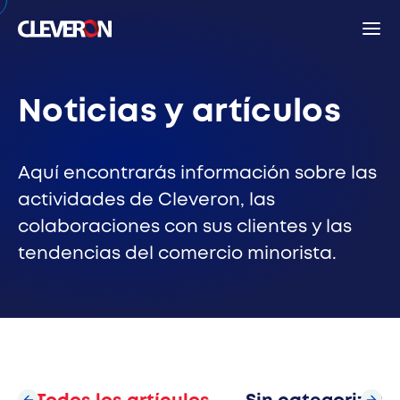
Back
Noticias y artículos
Búsqueda
Aquí encontrarás información sobre las
actividades de Cleveron, las
colaboraciones con sus clientes y las
Búsq
tendencias del comercio minorista.
Términos de búsqueda más frecuentes
Taquillas inteligentes de paquetería
Socios
Noticias
Relaciones con inversionistas
Cleveron
Productos