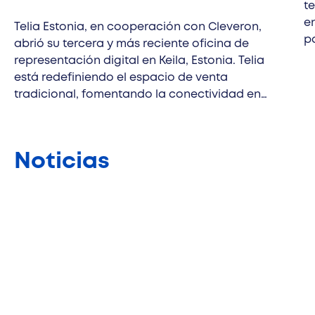
t
e
Telia Estonia, en cooperación con Cleveron,
p
abrió su tercera y más reciente oficina de
pa
representación digital en Keila, Estonia. Telia
ut
está redefiniendo el espacio de venta
a
tradicional, fomentando la conectividad en
su
zonas con baja densidad de población. Este
de
innovador enfoque no sólo aborda los desafíos
ab
de la distancia geográfica, sino que también
Noticias
y
pone de relieve el compromiso de Telia con la
en
sostenibilidad y su implicación con la
comunidad.