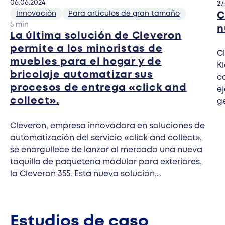
06.06.2024
27
Privado: Cleveron 301
Innovación
Para artículos de gran tamaño
C
5 min
n
La última solución de Cleveron
permite a los minoristas de
C
muebles para el hogar y de
K
bricolaje automatizar sus
c
procesos de entrega «click and
e
collect».
g
t
Cleveron, empresa innovadora en soluciones de
m
automatización del servicio «click and collect»,
P
se enorgullece de lanzar al mercado una nueva
taquilla de paquetería modular para exteriores,
la Cleveron 355. Esta nueva solución,
especialmente diseñada para minoristas de
muebles para el hogar y de bricolaje, permite la
entrega automatizada de artículos de gran
Estudios de caso
tamaño.