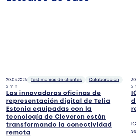
20.03.2024
Testimonios de clientes
Colaboración
30
2 min
2 
Las innovadoras oficinas de
I
representación digital de Telia
d
Estonia equipadas con la
r
tecnología de Cleveron están
IC
transformando la conectividad
s
remota